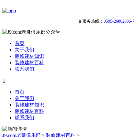
📱服务热线：
0595-26862886-7
首页
关于我们
装修建材知识
装修建材百科
联系我们

首页
关于我们
装修建材知识
装修建材百科
联系我们
J9.com老哥俱乐部
>
装修建材百科
>