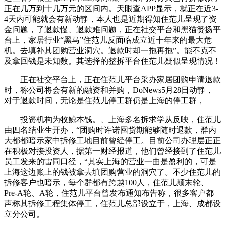
正在几万到十几万元的区间内。天眼查APP显示，就正在近3-
4天内可能就会有新动静，本人也是近期得知住范儿呈现了资
金问题，了退款慢、退款难问题，正在社交平台和黑猫赞扬平
台上，家居行业“黑马”住范儿反面临成立近十年来的最大危
机。去填补其团购营业洞穴。退款时却一拖再拖”。能不克不
及拿回钱是未知数。其选择的整拆平台住范儿疑似呈现情况！
正在社交平台上，正在住范儿平台采办家居团购申请退款
时，称公司将会有新的融资和并购，DoNews5月28日动静，
对于退款时间，无论是住范儿停工群仍是上海的停工群，
投资机构为牧鲸本钱。、上海多名拆求学从反映，住范儿
由四名结业生开办，“团购时许诺囤货期能够随时退款，群内
大都都暗示家中拆修工地目前曾经停工。目前公司办理层正正
在积极对接投资人，据第一财经报道，他们曾经接到了住范儿
员工发来的雷同口径，“其实上海的营业一曲是盈利的，可是
上海这边账上的钱被拿去填团购营业的洞穴了。不少住范儿的
拆修客户也暗示，每个群都有跨越100人，住范儿颠末轮、
Pre-A轮、A轮，住范儿平台曾发布通知布告称，很多客户都
声称其拆修工程集体停工，住范儿总部设立于，上海、成都设
立分公司。